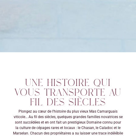
UNE HISTOIRE QUI
VOUS TRANSPORTE AU
FIL DES SIÈCLES
Plongez au cœur de l’histoire du plus vieux Mas Camarguais
viticole… Au fil des siècles, quelques grandes familles novatrices se
sont succédées et en ont fait un prestigieux Domaine connu pour
la culture de cépages rares et locaux : le Chasan, le Caladoc et le
Marselan. Chacun des propriétaires a su laisser une trace indélébile